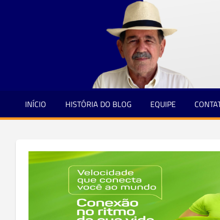
Jornalismo
Skip
e
to
Credibilidade
content
INÍCIO
HISTÓRIA DO BLOG
EQUIPE
CONTA