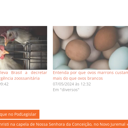
 leva Brasil a decretar
Entenda por que ovos marrons custa
gência zoossanitária
mais do que ovos brancos
09:42
07/05/2024 às 12:32
Em "diversos"
aque no PodLegislar
risti na capela de Nossa Senhora da Conceição, no Novo Juremal