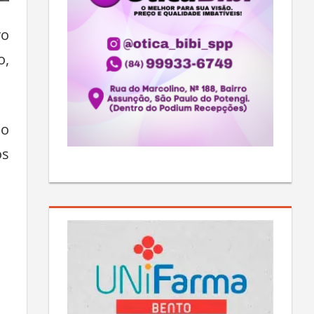
vo
o,
ão
os