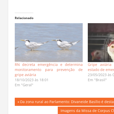
Relacionado
RN decreta emergência e determina
Gripe aviária
monitoramento para prevenção de
estado de emer
gripe aviária
23/05/2023 às 
18/10/2023 às 18:01
Em "Brasil"
Em "Geral"
Navegação
Previous
Da zona rural ao Parlamento: Divaneide Basílio é dest
Post:
de
Next
Imagens da Missa de Corpus Ch