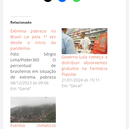
Relacionado
Extrema pobreza no
Brasil cai pela 1ª vez
desde o início da
pandemia
Foto: Sérgio
Governo Lula começa a
Lima/Poder360 O
distribuir absorventes
percentual de
gratuitos na Farmácia
brasileiros em situação
Popular
de extrema pobreza
21/01/2024 às 15:11
caiu em 2022 pela 1ª
08/12/2023 às 09:06
Em "Geral"
vez desde o início da
Em "Geral"
pandemia, em 2020.
Passou de 9% em 2021
para 5,9% no último
ano, enquanto a
pobreza teve queda de
36,7% para 31,6% no
Eventos climáticos