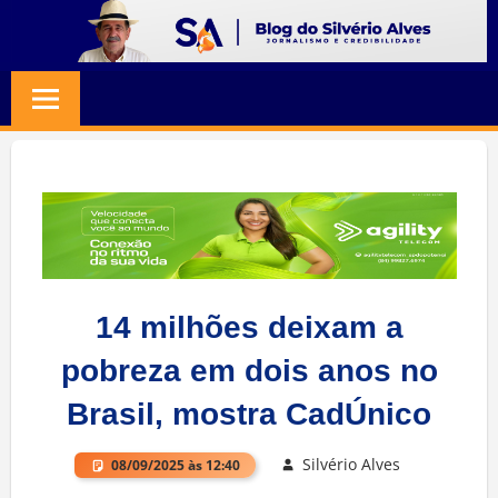
Skip
to
BLOG
Jornalismo
content
e
SILVERIO
Credibilidade
ALVES
14 milhões deixam a
pobreza em dois anos no
Brasil, mostra CadÚnico
Silvério Alves
08/09/2025 às 12:40