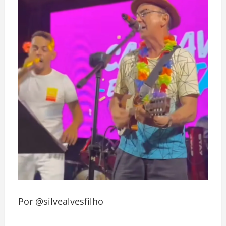
Por @silvealvesfilho