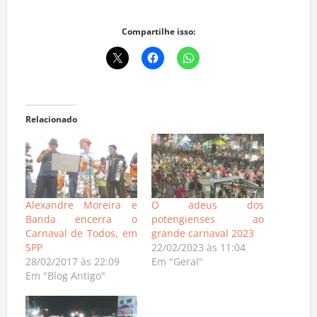
Compartilhe isso:
Relacionado
Alexandre Moreira e
O adeus dos
Banda encerra o
potengienses ao
Carnaval de Todos, em
grande carnaval 2023
SPP
22/02/2023 às 11:04
28/02/2017 às 22:09
Em "Geral"
Em "Blog Antigo"