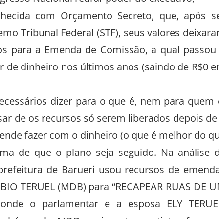
esso Nacional retirar poder do executivo;
nhecida com Orçamento Secreto, que, após s
emo Tribunal Federal (STF), seus valores deixar
idos para a Emenda de Comissão, a qual passou
 de dinheiro nos últimos anos (saindo de R$0 
ecessários dizer para o que é, nem para quem 
sar de os recursos só serem liberados depois de
tende fazer com o dinheiro (o que é melhor do q
uma de que o plano seja seguido. Na análise 
 prefeitura de Barueri usou recursos de emend
FÁBIO TERUEL (MDB) para “RECAPEAR RUAS DE 
de o parlamentar e a esposa ELY TERUE