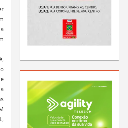
er
am
 a
em
é,
 o
ue
da
as
UM
L,