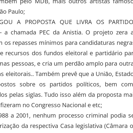
ambém pelo MDB, mais outros artistas famos
São Paulo;
GOU A PROPOSTA QUE LIVRA OS PARTIDO
a chamada PEC da Anistia. O projeto zera 
 os repasses mínimos para candidaturas negra
recursos dos fundos eleitoral e partidário pa
mas pessoas, e cria um perdão amplo para outr
s eleitorais.. Também prevê que a União, Estad
ostos sobre os partidos políticos, bem co
dos pelas siglas. Tudo isso além da proposta ma
 fizeram no Congresso Nacional e etc;
988 a 2001, nenhum processo criminal podia s
ização da respectiva Casa legislativa (Câmara 