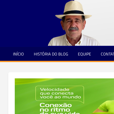
Jornalismo
Skip
e
to
Credibilidade
content
INÍCIO
HISTÓRIA DO BLOG
EQUIPE
CONTA