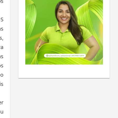
os
S
as
s,
ra
as
os
mo
is
er
ou