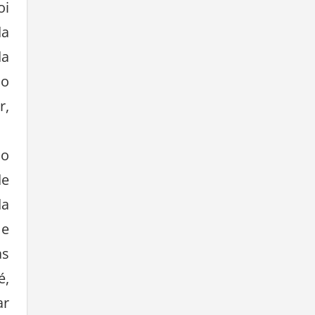
oi
da
da
so
r,
mo
de
da
 e
as
é,
ar