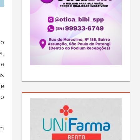
ão
s,
ta
as
de
do
em