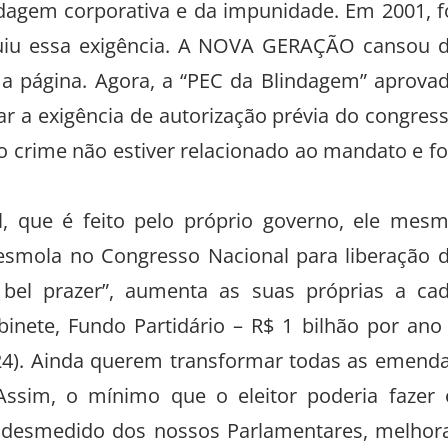
ndagem corporativa e da impunidade. Em 2001, f
guiu essa exigência. A NOVA GERAÇÃO cansou 
r a página. Agora, a “PEC da Blindagem” aprova
r a exigência de autorização prévia do congres
o crime não estiver relacionado ao mandato e fo
, que é feito pelo próprio governo, ele mes
esmola no Congresso Nacional para liberação 
 bel prazer”, aumenta as suas próprias a ca
inete, Fundo Partidário – R$ 1 bilhão por ano
024). Ainda querem transformar todas as emend
 Assim, o mínimo que o eleitor poderia fazer 
o desmedido dos nossos Parlamentares, melhor