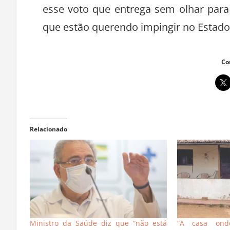
esse voto que entrega sem olhar pa
que estão querendo impingir no Estado? A
Co
Relacionado
Ministro da Saúde diz que “não está
“A casa ond