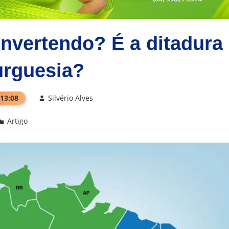
invertendo? É a ditadura
urguesia?
 13:08
Silvério Alves
Artigo