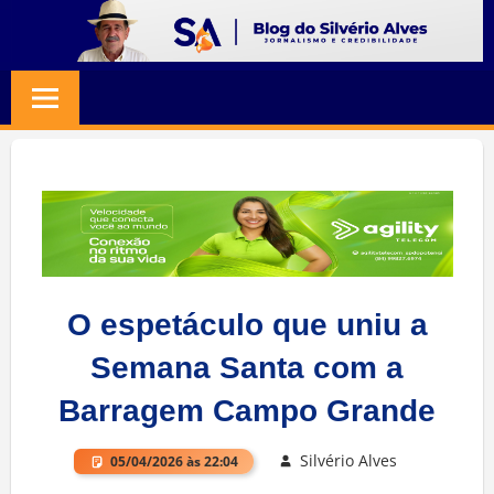
Skip
to
BLOG
Jornalismo
content
e
SILVERIO
Credibilidade
ALVES
O espetáculo que uniu a
Semana Santa com a
Barragem Campo Grande
Silvério Alves
05/04/2026 às 22:04