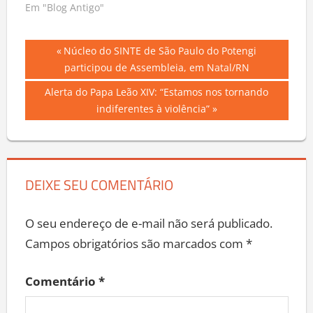
Em "Blog Antigo"
Navegação
Previous
Núcleo do SINTE de São Paulo do Potengi
Post:
participou de Assembleia, em Natal/RN
de
Next
Alerta do Papa Leão XIV: “Estamos nos tornando
Post
Post:
indiferentes à violência”
DEIXE SEU COMENTÁRIO
O seu endereço de e-mail não será publicado.
Campos obrigatórios são marcados com
*
Comentário
*