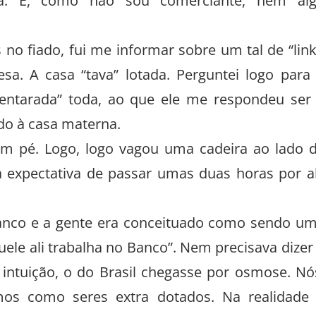
a. E, como não sou comerciante, nem al
o fiado, fui me informar sobre um tal de “link
sa. A casa “tava” lotada. Perguntei logo para
entarada” toda, ao que ele me respondeu ser
do à casa materna.
m pé. Logo, logo vagou uma cadeira ao lado 
a expectativa de passar umas duas horas por al
anco e a gente era conceituado como sendo u
ele ali trabalha no Banco”. Nem precisava dizer
 intuição, o do Brasil chegasse por osmose. Nó
os como seres extra dotados. Na realidade