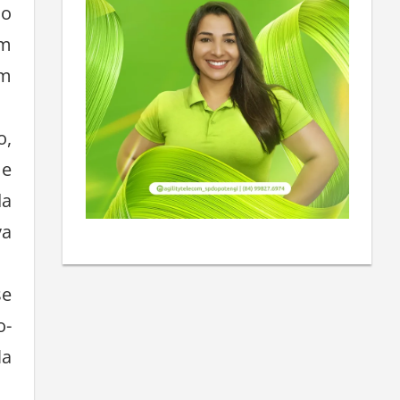
do
ém
am
o,
 e
da
va
se
o-
la