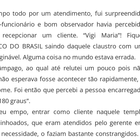
mpo todo por um atendimento, fui surpreendi
uncionário e bom observador havia percebi
ecepcionar um cliente. “Vigi Maria”! Fiqu
CO DO BRASIL saindo daquele claustro com 
aginável. Alguma coisa no mundo estava errada.
mpago, ao qual até relutei um pouco pois n
o esperava fosse acontecer tão rapidamente,
ome. Foi então que percebi a pessoa encarrega
180 graus”.
u empo, entrar como cliente naquele temp
inhoados, que eram atendidos pelo gerente 
 necessidade, o faziam bastante constrangidos.