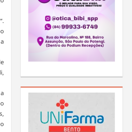
go
”.
 o
 a
de
i,
ma
 o
s,
 o