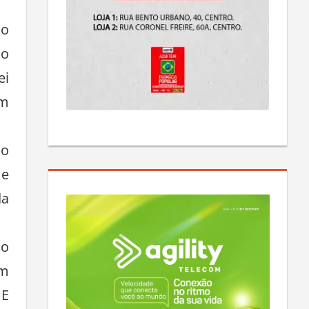
do
do
ei
um
ão
 e
da
lo
em
 E