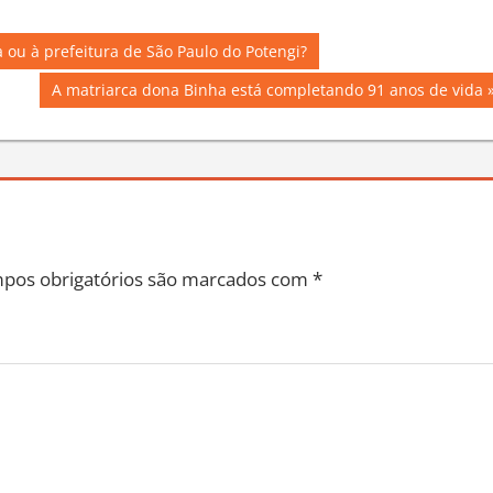
ou à prefeitura de São Paulo do Potengi?
Next
A matriarca dona Binha está completando 91 anos de vida
Post:
pos obrigatórios são marcados com
*