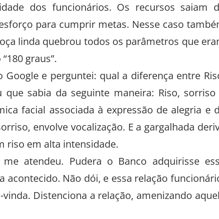
dade dos funcionários. Os recursos saiam 
e esforço para cumprir metas. Nesse caso tamb
moça linda quebrou todos os parâmetros que er
“180 graus”.
 Google e perguntei: qual a diferença entre Ris
 que sabia da seguinte maneira: Riso, sorriso
ica facial associada à expressão de alegria e 
orriso, envolve vocalização. E a gargalhada deri
riso em alta intensidade.
 me atendeu. Pudera o Banco adquirisse es
 acontecido. Não dói, e essa relação funcionári
m-vinda. Distenciona a relação, amenizando aque