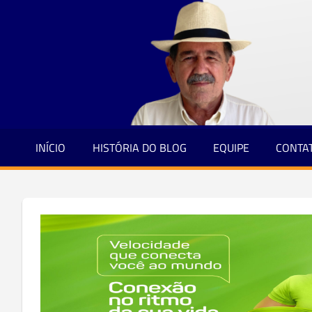
Jornalismo
Skip
e
to
Credibilidade
content
INÍCIO
HISTÓRIA DO BLOG
EQUIPE
CONTA