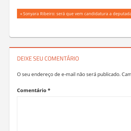
Navegação
Previous
Sonyara Ribeiro: será que vem candidatura a deputada 
Post:
de
Post
DEIXE SEU COMENTÁRIO
O seu endereço de e-mail não será publicado.
Cam
Comentário
*