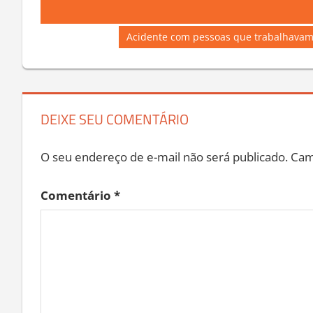
Post:
de
Next
Acidente com pessoas que trabalhavam 
Post
Post:
DEIXE SEU COMENTÁRIO
O seu endereço de e-mail não será publicado.
Cam
Comentário
*