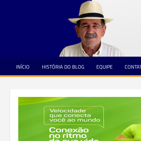
Jornalismo
Skip
e
to
Credibilidade
content
INÍCIO
HISTÓRIA DO BLOG
EQUIPE
CONTA