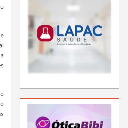
no
de
al
ja
es
 o
do
as