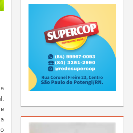
sa
l.
de
 a
to