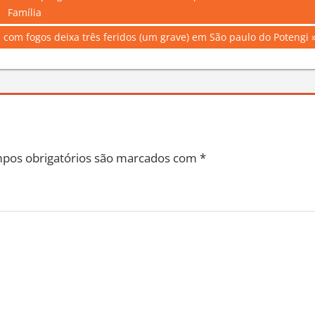
Família
com fogos deixa três feridos (um grave) em São paulo do Potengi
pos obrigatórios são marcados com
*