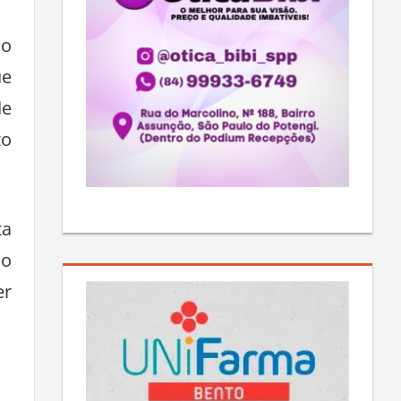
ão
ue
de
to
ta
ão
er