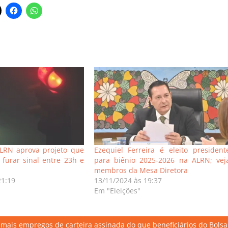
LRN aprova projeto que
Ezequiel Ferreira é eleito president
 furar sinal entre 23h e
para biênio 2025-2026 na ALRN; vej
membros da Mesa Diretora
21:19
13/11/2024 às 19:37
Em "Eleições"
mais empregos de carteira assinada do que beneficiários do Bolsa