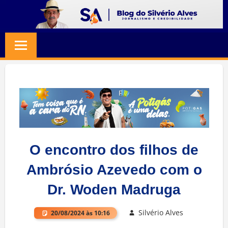
Skip
to
BLOG
Jornalismo
content
e
SILVERIO
Credibilidade
ALVES
O encontro dos filhos de
Ambrósio Azevedo com o
Dr. Woden Madruga
Silvério Alves
20/08/2024 às 10:16