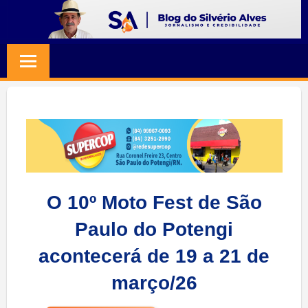
Skip
to
BLOG
Jornalismo
content
e
SILVERIO
Credibilidade
ALVES
O 10º Moto Fest de São
Paulo do Potengi
acontecerá de 19 a 21 de
março/26