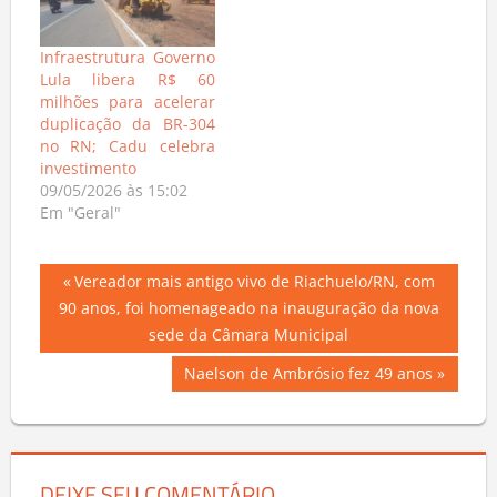
Infraestrutura Governo
Lula libera R$ 60
milhões para acelerar
duplicação da BR-304
no RN; Cadu celebra
investimento
09/05/2026 às 15:02
Em "Geral"
Navegação
Previous
Vereador mais antigo vivo de Riachuelo/RN, com
Post:
90 anos, foi homenageado na inauguração da nova
de
sede da Câmara Municipal
Post
Next
Naelson de Ambrósio fez 49 anos
Post: