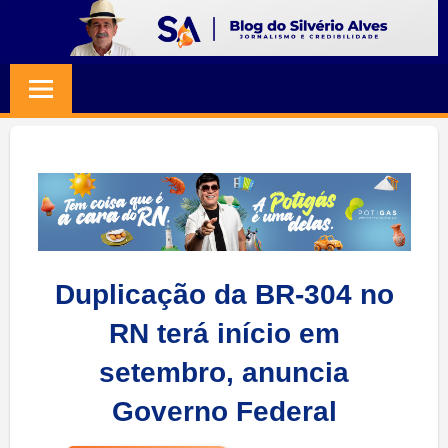
Skip
to
BLOG
Jornalismo
content
e
SILVERIO
Credibilidade
ALVES
Duplicação da BR-304 no
RN terá início em
setembro, anuncia
Governo Federal