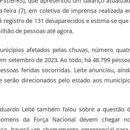
(PSDB-RS), que apresentou um balanço atualiza
ça-feira (7), em coletiva de imprensa realizada 
á registro de 131 desaparecidos e estima-se que
ilhão de pessoas até agora.
nicípios afetados pelas chuvas, número quat
 em setembro de 2023. Ao todo, há 48.799 pesso
essoas feridas socorridas. Leite anunciou, aind
e serão direcionados pelo estado aos municípi
Eduardo Leite também falou sobre a questão 
 homens da Força Nacional devem chegar n
isso, haverá um chamamento emergencial para