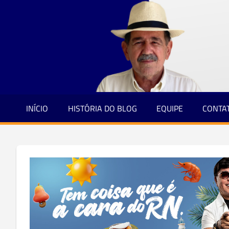
Jornalismo
Skip
e
to
Credibilidade
content
INÍCIO
HISTÓRIA DO BLOG
EQUIPE
CONTA