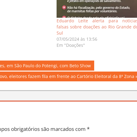
Eduardo Leite alerta para notícia
falsas sobre doações ao Rio Grande d
Sul
07/05/2024 às 13:56
Em "Doações"
s, em São Paulo do Potengi, com Beto Show
ovo, eleitores fazem fila em frente ao Cartório Eleitoral da 8ª Zona
pos obrigatórios são marcados com
*