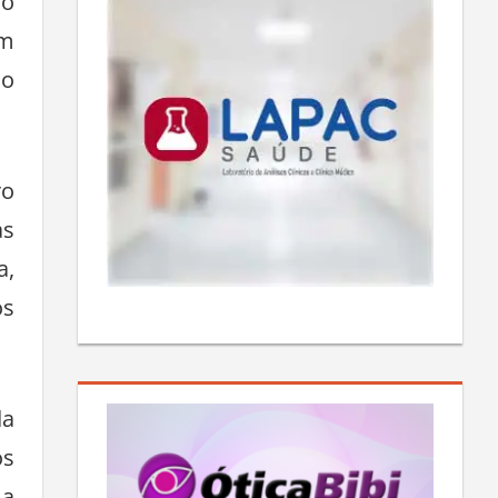
do
em
 o
ro
as
a,
os
da
os
 a