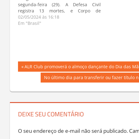
segunda-feira (29). A Defesa Civil
registra 13 mortes, e Corpo de
Bombeiros, Polícia Civil e Brigada
02/05/2024 às 16:18
Militar (BM) confirmam outros 11
Em "Brasil"
óbitos. Além das mortes, 21 pessoas
seguem desaparecidas. Ao todo, 147
cidades registraram…
Navegação
Previous
ALR Club promoverá o almoço dançante do Dia das Mãe
Post:
de
Next
No último dia para transferir ou fazer título n
Post:
Post
DEIXE SEU COMENTÁRIO
O seu endereço de e-mail não será publicado.
Cam