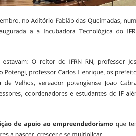
vembro, no Aditório Fabião das Queimadas, nu
 inaugurada a a Incubadora Tecnológica do IF
, estavam: O reitor do IFRN RN, professor Jo
 Potengi, professor Carlos Henrique, os prefeit
oa de Velhos, vereador potengiense João Cabra
fessores, coordenadores e estudantes do IF al
uição de apoio ao empreendedorismo
que t
s a nascer, crescer e se multiplicar.