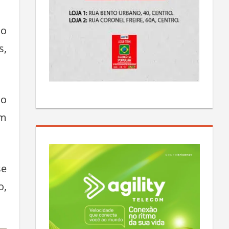
mo
s,
ço
em
se
o,