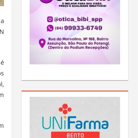
ma
RN
sé
os
l,
ém
em