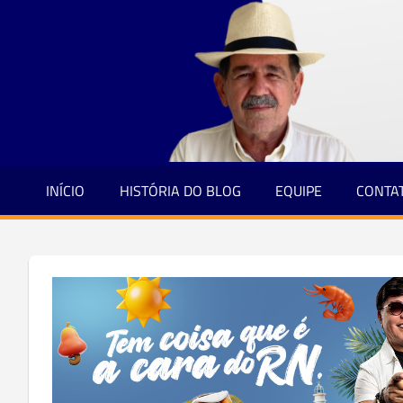
Jornalismo
Skip
e
to
Credibilidade
content
INÍCIO
HISTÓRIA DO BLOG
EQUIPE
CONTA