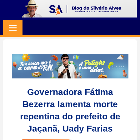
Skip
to
BLOG
Jornalismo
content
e
SILVERIO
Credibilidade
ALVES
Governadora Fátima
Bezerra lamenta morte
repentina do prefeito de
Jaçanã, Uady Farias