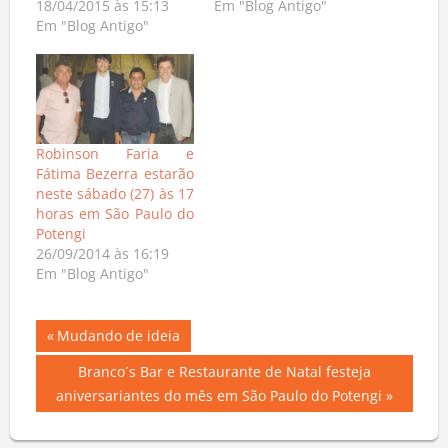
18/04/2015 às 15:13
Em "Blog Antigo"
Em "Blog Antigo"
Robinson Faria e
Fátima Bezerra estarão
neste sábado (27) às 17
horas em São Paulo do
Potengi
26/09/2014 às 16:19
Em "Blog Antigo"
Navegação
Previous
Mudando de ideia
Post:
de
Next
Branco´s Bar e Restaurante de Natal festeja
Post:
aniversariantes do mês em São Paulo do Potengi
Post