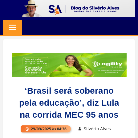
Skip
to
BLOG
Jornalismo
content
e
SILVERIO
Credibilidade
ALVES
‘Brasil será soberano
pela educação’, diz Lula
na corrida MEC 95 anos
Silvério Alves
29/09/2025 às 04:36