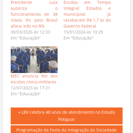
Presidente Lula
Escolas em Tempo
autoriza o
Integral: Estados e
funcionamento de 38
municípios já
novos IFs pelo Brasil
receberam R$ 1,7 bi do
afora; três no RN
Governo Federal
30/03/2026 às 12:33
15/01/2024 às 10:29
Em "Educação"
Em "Educação"
MEC anuncia fim das
escolas cívico-militares
12/07/2023 às 17:21
Em "Educação"
Navegação
Previous
LBV celebra 48 anos de atendimento no Estado
Post:
Potiguar
de
Next
Programação da Festa da Integração da Sociedade