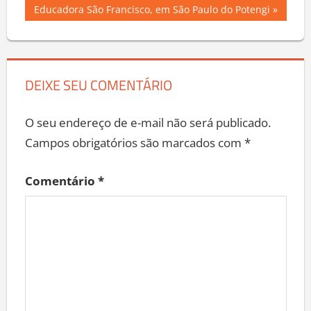
Post
Post:
Educadora São Francisco, em São Paulo do Potengi
DEIXE SEU COMENTÁRIO
O seu endereço de e-mail não será publicado.
Campos obrigatórios são marcados com
*
Comentário
*