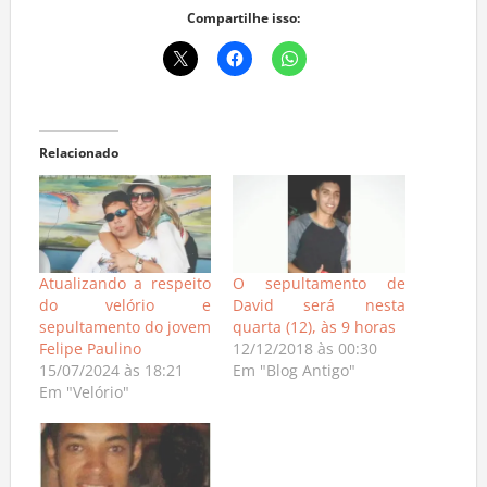
Compartilhe isso:
Relacionado
Atualizando a respeito
O sepultamento de
do velório e
David será nesta
sepultamento do jovem
quarta (12), às 9 horas
Felipe Paulino
12/12/2018 às 00:30
15/07/2024 às 18:21
Em "Blog Antigo"
Em "Velório"