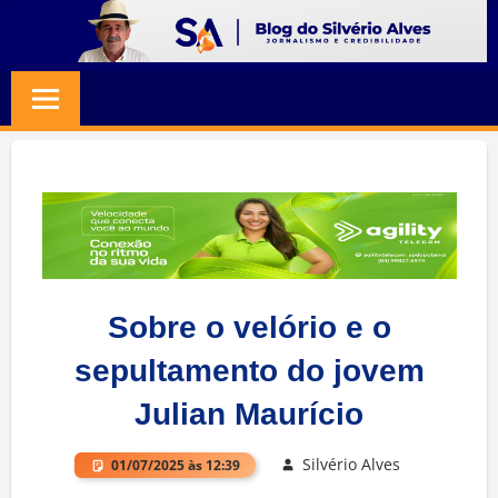
Skip
to
BLOG
Jornalismo
content
e
SILVERIO
Credibilidade
ALVES
Sobre o velório e o
sepultamento do jovem
Julian Maurício
Silvério Alves
01/07/2025 às 12:39