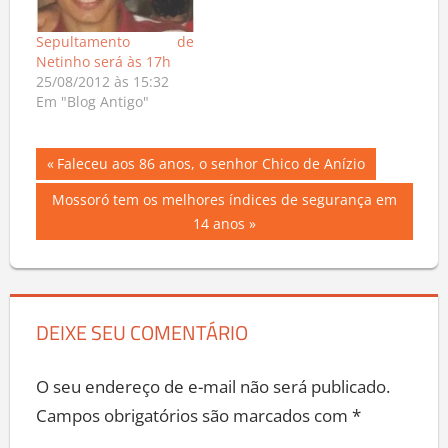
Sepultamento de
Netinho será às 17h
25/08/2012 às 15:32
Em "Blog Antigo"
Navegação
Previous
Faleceu aos 86 anos, o senhor Chico de Anízio
Post:
de
Next
Mossoró tem os melhores índices de segurança em
Post:
14 anos
Post
DEIXE SEU COMENTÁRIO
O seu endereço de e-mail não será publicado.
Campos obrigatórios são marcados com
*