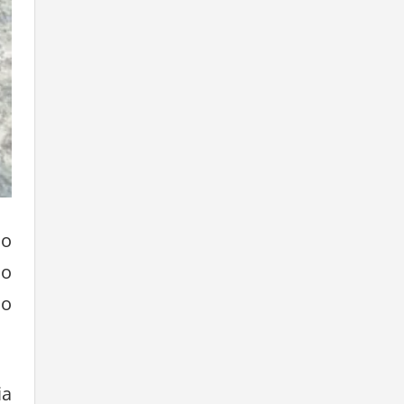
do
lo
no