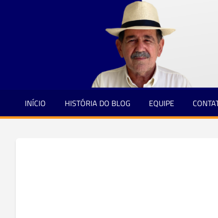
Jornalismo
Skip
e
to
Credibilidade
content
INÍCIO
HISTÓRIA DO BLOG
EQUIPE
CONTA