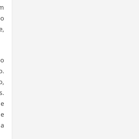
ia
em
no
e,
ho
o.
o,
s.
 e
 e
ma