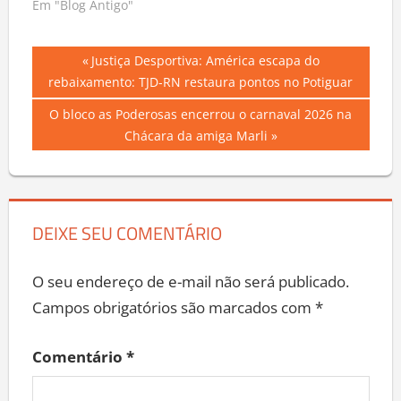
Em "Blog Antigo"
Navegação
Previous
Justiça Desportiva: América escapa do
Post:
rebaixamento: TJD-RN restaura pontos no Potiguar
de
Next
O bloco as Poderosas encerrou o carnaval 2026 na
Post
Post:
Chácara da amiga Marli
DEIXE SEU COMENTÁRIO
O seu endereço de e-mail não será publicado.
Campos obrigatórios são marcados com
*
Comentário
*