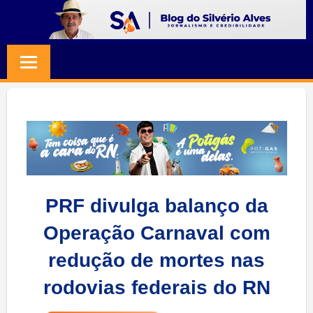
Skip
to
BLOG
Jornalismo
content
e
SILVERIO
Credibilidade
ALVES
PRF divulga balanço da
Operação Carnaval com
redução de mortes nas
rodovias federais do RN