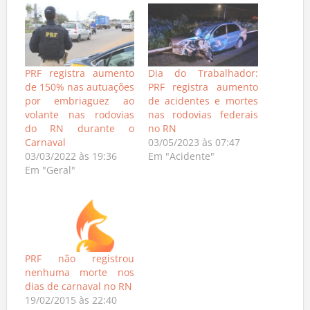
PRF registra aumento
Dia do Trabalhador:
de 150% nas autuações
PRF registra aumento
por embriaguez ao
de acidentes e mortes
volante nas rodovias
nas rodovias federais
do RN durante o
no RN
Carnaval
03/05/2023 às 07:47
03/03/2022 às 19:36
Em "Acidente"
Em "Geral"
PRF não registrou
nenhuma morte nos
dias de carnaval no RN
19/02/2015 às 22:40