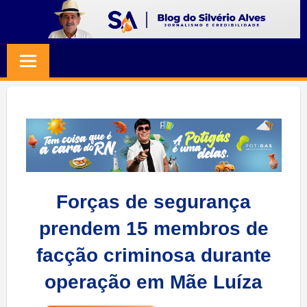
Skip
to
BLOG
Jornalismo
content
e
SILVERIO
Credibilidade
ALVES
Forças de segurança
prendem 15 membros de
facção criminosa durante
operação em Mãe Luíza