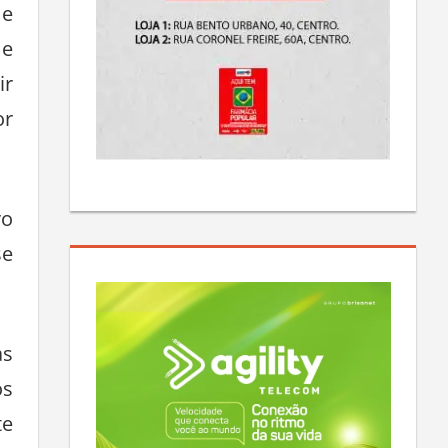
 e
 e
ir
or
vo
se
as
os
te