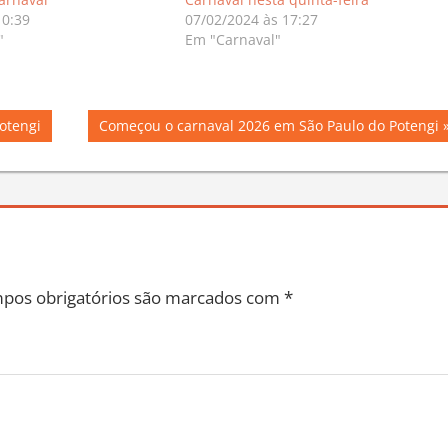
arnaval
Carnaval nesta quinta-feira
10:39
07/02/2024 às 17:27
"
Em "Carnaval"
Next
otengi
Começou o carnaval 2026 em São Paulo do Potengi
Post:
pos obrigatórios são marcados com
*