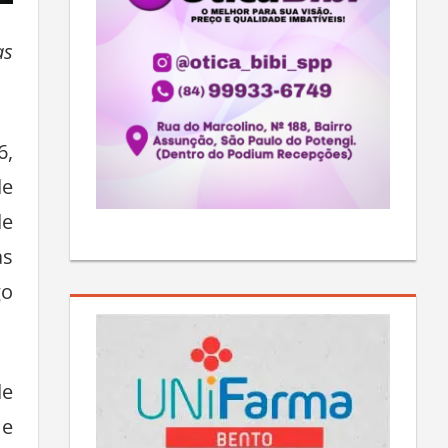
as
6,
de
de
as
go
de
 e