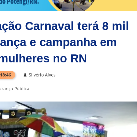
ção Carnaval terá 8 mil
rança e campanha em
 mulheres no RN
 18:46
Silvério Alves
urança Pública