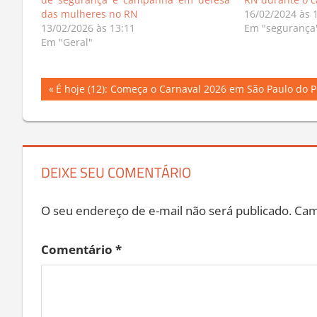
de segurança e campanha em defesa
RN durante o c
das mulheres no RN
16/02/2024 às 
13/02/2026 às 13:11
Em "segurança
Em "Geral"
Navegação
Previous
É hoje (12): Começa o Carnaval 2026 em São Paulo do P
Post:
de
Post
DEIXE SEU COMENTÁRIO
O seu endereço de e-mail não será publicado.
Cam
Comentário
*