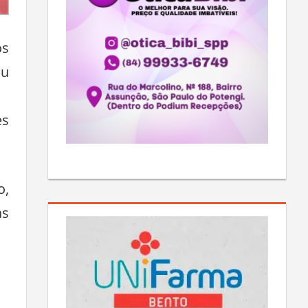
os
ou
es
o,
as