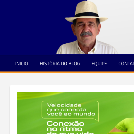
Jornalismo
Skip
e
to
Credibilidade
content
INÍCIO
HISTÓRIA DO BLOG
EQUIPE
CONTA