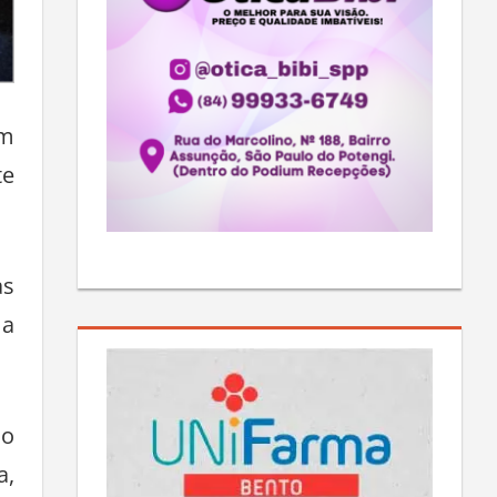
om
te
as
 a
ão
a,