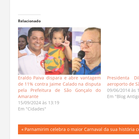
Relacionado
Eraldo Paiva dispara e abre vantagem
Presidenta D
de 11% contra Jaime Calado na disputa
aeroporto de S
pela Prefeitura de São Gonçalo do
09/06/2014 às 
Amarante
Em "Blog Antig
15/09/2024 às 13:19
Em "Cidades"
Navegação
Previous
Parnamirim celebra o maior Carnaval da sua história 