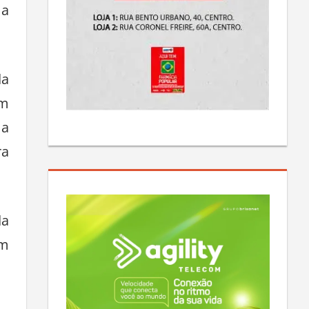
 a
da
om
 a
ra
da
am