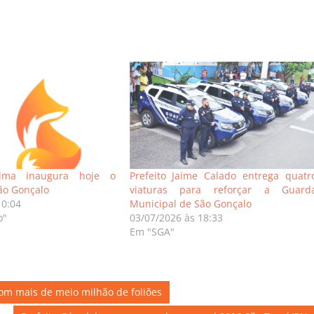
ilma inaugura hoje o
Prefeito Jaime Calado entrega quatr
ão Gonçalo
viaturas para reforçar a Guard
10:04
Municipal de São Gonçalo
o"
03/07/2026 às 18:33
Em "SGA"
com mais de meio milhão de foliões