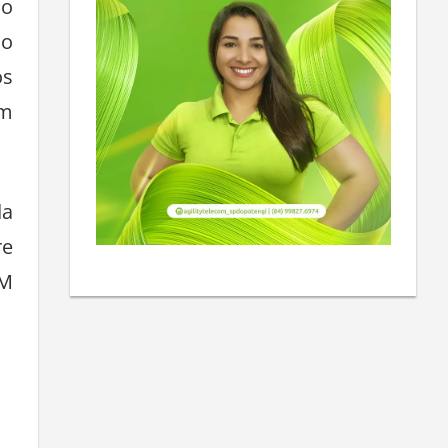
ço
no
os
um
da
re
GM