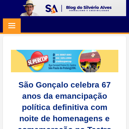
Skip
to
BLOG
Jornalismo
content
e
SILVERIO
Credibilidade
ALVES
São Gonçalo celebra 67
anos da emancipação
política definitiva com
noite de homenagens e