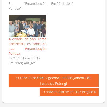
Em "Emancipação
Em "Cidades"
Política"
A cidade de São Tomé
comemora 89 anos de
sua Emancipação
Política
28/10/2017 às 22:19
Em "Blog Antigo"
Navegação
Previous
O encontro com Lagoenses no lançamento do
Post:
Luzes do Potengi
de
Next
O aniversário de Zé Luiz Bregão
Post
Post: