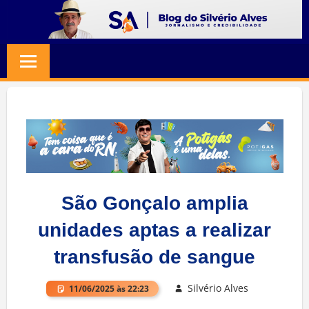
Skip
to
BLOG
Jornalismo
content
e
SILVERIO
Credibilidade
ALVES
São Gonçalo amplia
unidades aptas a realizar
transfusão de sangue
Silvério Alves
11/06/2025 às 22:23