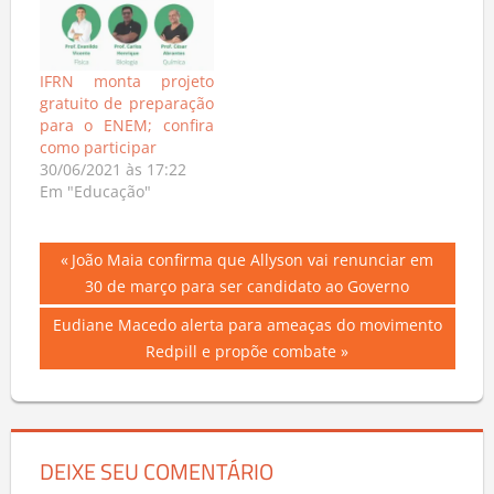
IFRN monta projeto
gratuito de preparação
para o ENEM; confira
como participar
30/06/2021 às 17:22
Em "Educação"
Navegação
Previous
João Maia confirma que Allyson vai renunciar em
Post:
30 de março para ser candidato ao Governo
de
Next
Eudiane Macedo alerta para ameaças do movimento
Post
Post:
Redpill e propõe combate
DEIXE SEU COMENTÁRIO