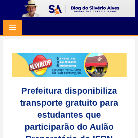
Skip
to
BLOG
Jornalismo
content
e
SILVERIO
Credibilidade
ALVES
Prefeitura disponibiliza
transporte gratuito para
estudantes que
participarão do Aulão