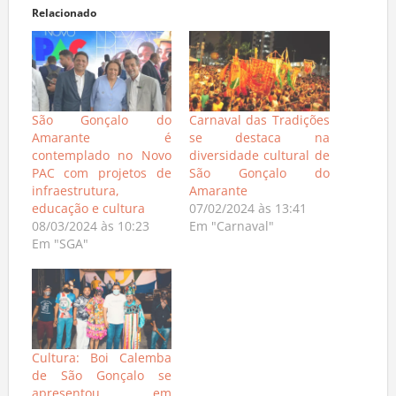
Relacionado
São Gonçalo do
Carnaval das Tradições
Amarante é
se destaca na
contemplado no Novo
diversidade cultural de
PAC com projetos de
São Gonçalo do
infraestrutura,
Amarante
educação e cultura
07/02/2024 às 13:41
08/03/2024 às 10:23
Em "Carnaval"
Em "SGA"
Cultura: Boi Calemba
de São Gonçalo se
apresentou em