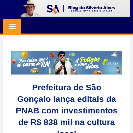
Skip
to
BLOG
Jornalismo
content
e
SILVERIO
Credibilidade
ALVES
Prefeitura de São
Gonçalo lança editais da
PNAB com investimentos
de R$ 838 mil na cultura