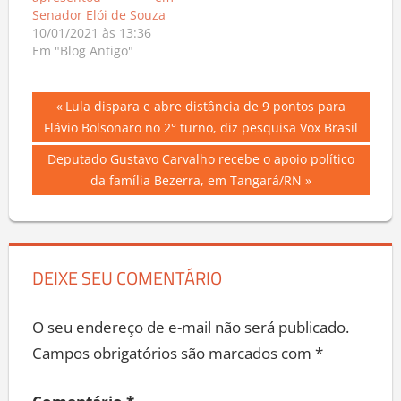
Senador Elói de Souza
10/01/2021 às 13:36
Em "Blog Antigo"
Navegação
Previous
Lula dispara e abre distância de 9 pontos para
Post:
Flávio Bolsonaro no 2° turno, diz pesquisa Vox Brasil
de
Next
Deputado Gustavo Carvalho recebe o apoio político
Post
Post:
da família Bezerra, em Tangará/RN
DEIXE SEU COMENTÁRIO
O seu endereço de e-mail não será publicado.
Campos obrigatórios são marcados com
*