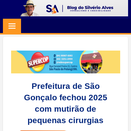
Skip
to
BLOG
Jornalismo
content
e
SILVERIO
Credibilidade
ALVES
Prefeitura de São
Gonçalo fechou 2025
com mutirão de
pequenas cirurgias