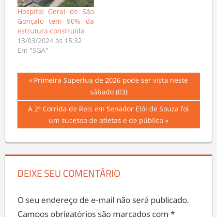
Hospital Geral de São
Gonçalo tem 90% da
estrutura construída
13/03/2024 às 15:32
Em "SGA"
Navegação
Previous
Primeira Superlua de 2026 pode ser vista neste
Post:
sábado (03)
de
Next
A 2ª Corrida de Reis em Senador Elói de Souza foi
Post
Post:
um sucesso de atletas e de público
DEIXE SEU COMENTÁRIO
O seu endereço de e-mail não será publicado.
Campos obrigatórios são marcados com
*