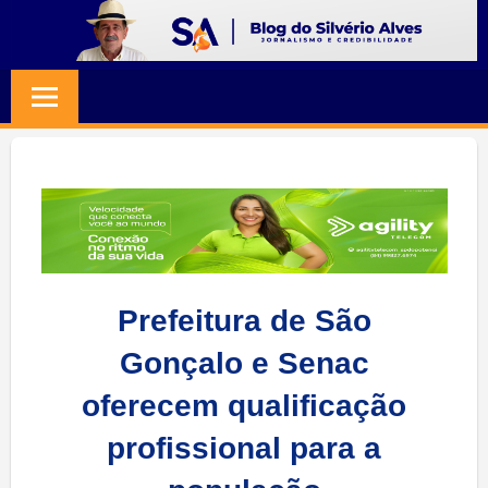
Skip
to
BLOG
Jornalismo
content
e
SILVERIO
Credibilidade
ALVES
Prefeitura de São
Gonçalo e Senac
oferecem qualificação
profissional para a