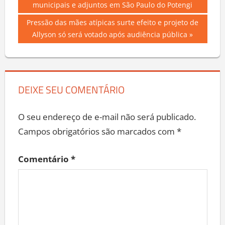
Post:
municipais e adjuntos em São Paulo do Potengi
de
Next
Pressão das mães atípicas surte efeito e projeto de
Post
Post:
Allyson só será votado após audiência pública
DEIXE SEU COMENTÁRIO
O seu endereço de e-mail não será publicado.
Campos obrigatórios são marcados com
*
Comentário
*