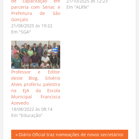
de capacitação em
21/10/2025 às 12:23
parceria com Senac e
Em "ALRN"
Prefeitura de São
Gonçalo
21/08/2025 às 19:22
Em "SGA"
Professor e Editor
deste Blog, Silvério
Alves proferiu palestra
na EJA da Escola
Municipal Francisca
Azevedo
18/08/2022 às 08:14
Em "Educação"
Navegação
Previous
Diário Oficial traz nomeações de novos secretários