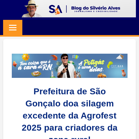
Skip
to
BLOG
Jornalismo
content
e
SILVERIO
Credibilidade
ALVES
Prefeitura de São
Gonçalo doa silagem
excedente da Agrofest
2025 para criadores da