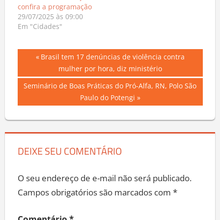
confira a programação
29/07/2025 às 09:00
Em "Cidades"
Navegação
Previous
Brasil tem 17 denúncias de violência contra
Post:
mulher por hora, diz ministério
de
Next
Seminário de Boas Práticas do Pró-Alfa, RN, Polo São
Post
Post:
Paulo do Potengi
DEIXE SEU COMENTÁRIO
O seu endereço de e-mail não será publicado.
Campos obrigatórios são marcados com
*
Comentário
*