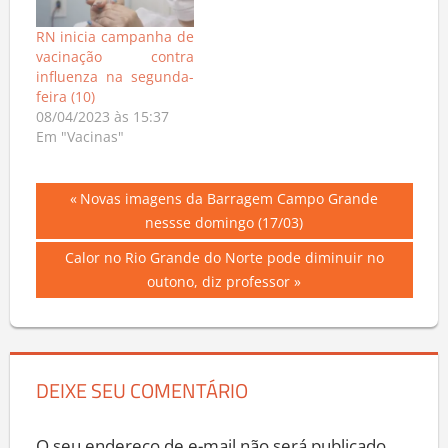
RN inicia campanha de
vacinação contra
influenza na segunda-
feira (10)
08/04/2023 às 15:37
Em "Vacinas"
Navegação
Previous
Novas imagens da Barragem Campo Grande
Post:
nessse domingo (17/03)
de
Next
Calor no Rio Grande do Norte pode diminuir no
Post
Post:
outono, diz professor
DEIXE SEU COMENTÁRIO
O seu endereço de e-mail não será publicado.