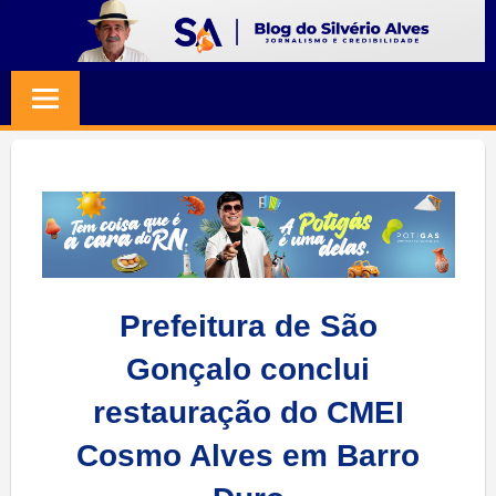
Skip
to
BLOG
Jornalismo
content
e
SILVERIO
Credibilidade
ALVES
Prefeitura de São
Gonçalo conclui
restauração do CMEI
Cosmo Alves em Barro