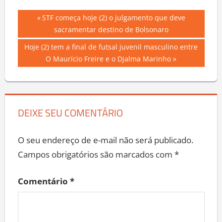
Navegação
Previous
STF começa hoje (2) o julgamento que deve
Post:
sacramentar destino de Bolsonaro
de
Next
Hoje (2) tem a final de futsal juvenil masculino entre
Post
Post:
O Maurício Freire e o Djalma Marinho
DEIXE SEU COMENTÁRIO
O seu endereço de e-mail não será publicado.
Campos obrigatórios são marcados com
*
Comentário
*