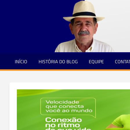
Jornalismo
Skip
e
to
Credibilidade
content
INÍCIO
HISTÓRIA DO BLOG
EQUIPE
CONTA