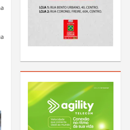
ha
ua