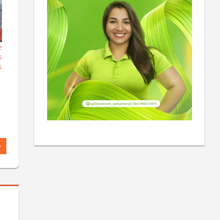
e
s
s