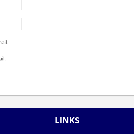
ail.
il.
LINKS