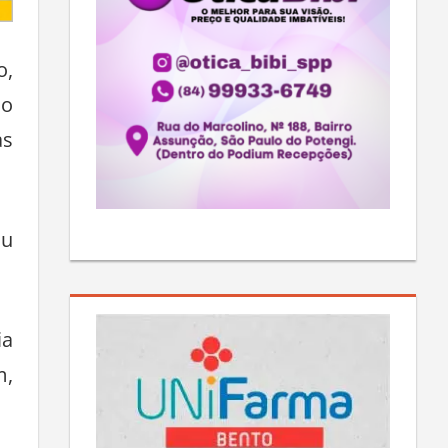
o,
ão
as
ou
ia
m,