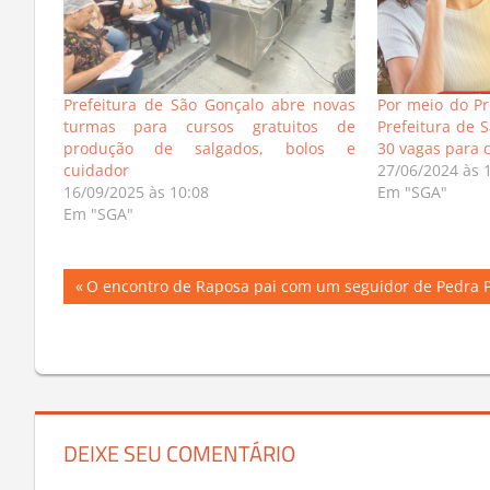
Prefeitura de São Gonçalo abre novas
Por meio do P
turmas para cursos gratuitos de
Prefeitura de S
produção de salgados, bolos e
30 vagas para 
cuidador
27/06/2024 às 
16/09/2025 às 10:08
Em "SGA"
Em "SGA"
Navegação
Previous
O encontro de Raposa pai com um seguidor de Pedra 
Post:
de
Post
DEIXE SEU COMENTÁRIO