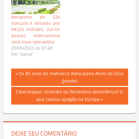
Aeroporto de São
Gonçalo é leiloado por
R$320 milhões; Zurich
Airport International
será nova operadora
20/05/2023 às 07:48
Em "Geral"
Navegação
Previous
Os 85 anos da matriarca dona Joana Alves da Silva
Post:
(Janete)
de
Next
Ciberataque, incêndio ou fenômeno atmosférico? O
Post
Post:
que causou apagão na Europa
DEIXE SEU COMENTÁRIO