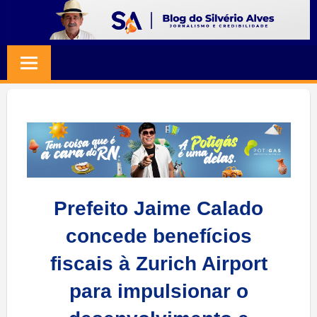
Skip
to
BLOG
Jornalismo
content
e
SILVERIO
Credibilidade
ALVES
Prefeito Jaime Calado
concede benefícios
fiscais à Zurich Airport
para impulsionar o