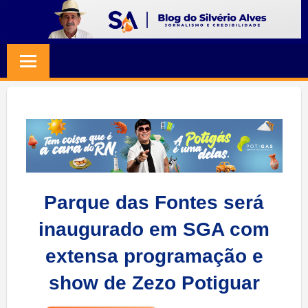
Skip
to
BLOG
Jornalismo
content
e
SILVERIO
Credibilidade
ALVES
Parque das Fontes será
inaugurado em SGA com
extensa programação e
show de Zezo Potiguar