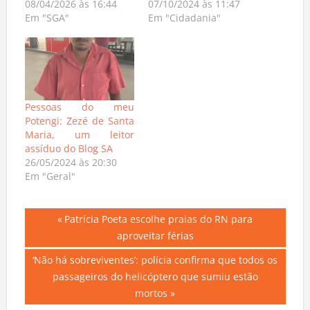
08/04/2026 às 16:44
07/10/2024 às 11:47
Em "SGA"
Em "Cidadania"
Pessoas do meu
Potengi: Zezé de Santa
Maria, um leitor
assíduo do Blog SA
26/05/2024 às 20:30
Em "Geral"
Navegação
Previous
Patrícia Poeta escolhe praias do RN para
Post:
aproveitar férias
de
Next
‘Não há sobreviventes’: polícia confirma que todos os
Post
Post:
passageiros do helicóptero que sumiu estão
mortos