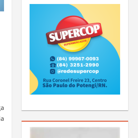
ga
ia