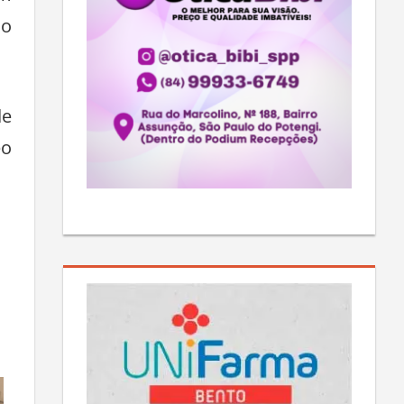
do
de
éo