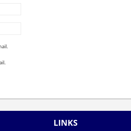
ail.
il.
LINKS