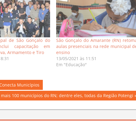
pal de São Gonçalo do
São Gonçalo do Amarante (RN) retom
nclui capacitação em
aulas presenciais na rede municipal d
iva, Armamento e Tiro
ensino
18:31
13/05/2021 às 11:51
Em "Educação"
 Conecta Municípios
 mais 100 municípios do RN; dentre eles, todas da Região Potengi