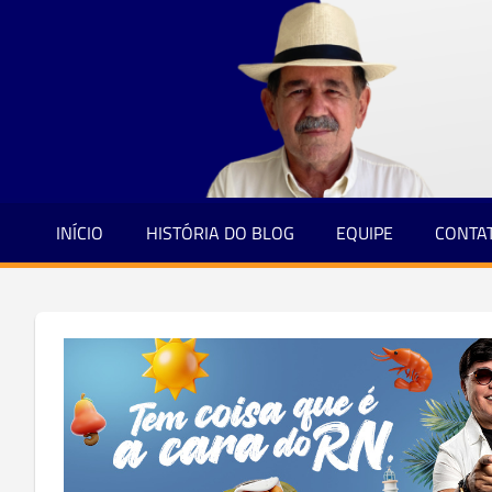
Jornalismo
Skip
e
to
Credibilidade
content
INÍCIO
HISTÓRIA DO BLOG
EQUIPE
CONTA