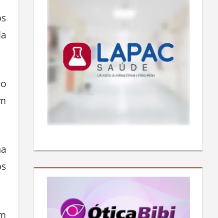
os
la
do
em
na
os
em