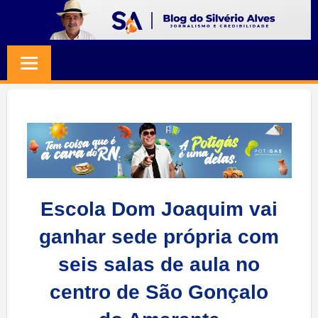
Skip
to
BLOG
Jornalismo
content
e
SILVERIO
Credibilidade
ALVES
Escola Dom Joaquim vai
ganhar sede própria com
seis salas de aula no
centro de São Gonçalo