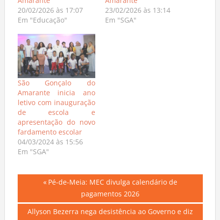
Amarante
Amarante
20/02/2026 às 17:07
23/02/2026 às 13:14
Em "Educação"
Em "SGA"
São Gonçalo do
Amarante inicia ano
letivo com inauguração
de escola e
apresentação do novo
fardamento escolar
04/03/2024 às 15:56
Em "SGA"
Navegação
Previous
Pé-de-Meia: MEC divulga calendário de
Post:
pagamentos 2026
de
Next
Allyson Bezerra nega desistência ao Governo e diz