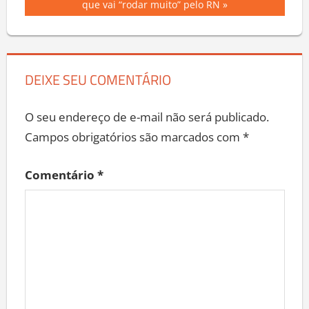
Post
Post:
que vai “rodar muito” pelo RN
DEIXE SEU COMENTÁRIO
O seu endereço de e-mail não será publicado.
Campos obrigatórios são marcados com
*
Comentário
*