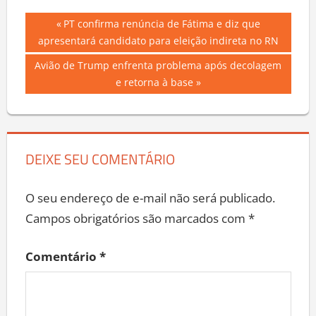
Navegação
Previous
PT confirma renúncia de Fátima e diz que
Post:
apresentará candidato para eleição indireta no RN
de
Next
Avião de Trump enfrenta problema após decolagem
Post
Post:
e retorna à base
DEIXE SEU COMENTÁRIO
O seu endereço de e-mail não será publicado.
Campos obrigatórios são marcados com
*
Comentário
*