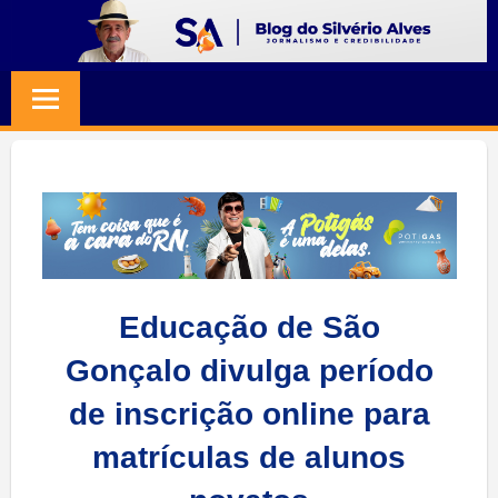
Skip
to
BLOG
Jornalismo
content
e
SILVERIO
Credibilidade
ALVES
Educação de São
Gonçalo divulga período
de inscrição online para
matrículas de alunos