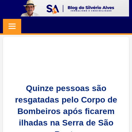
Skip
to
BLOG
Jornalismo
content
e
SILVERIO
Credibilidade
ALVES
Quinze pessoas são
resgatadas pelo Corpo de
Bombeiros após ficarem
ilhadas na Serra de São