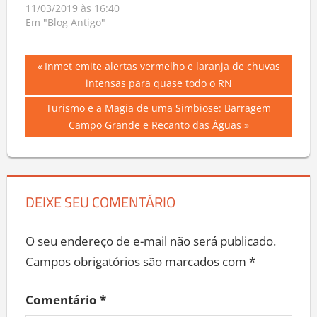
11/03/2019 às 16:40
Em "Blog Antigo"
Navegação
Previous
Inmet emite alertas vermelho e laranja de chuvas
Post:
intensas para quase todo o RN
de
Next
Turismo e a Magia de uma Simbiose: Barragem
Post
Post:
Campo Grande e Recanto das Águas
DEIXE SEU COMENTÁRIO
O seu endereço de e-mail não será publicado.
Campos obrigatórios são marcados com
*
Comentário
*