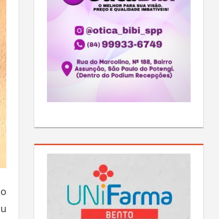
do
ou