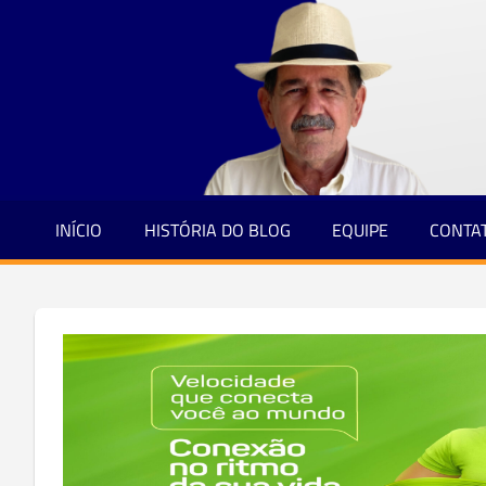
Jornalismo
Skip
e
to
Credibilidade
content
INÍCIO
HISTÓRIA DO BLOG
EQUIPE
CONTA