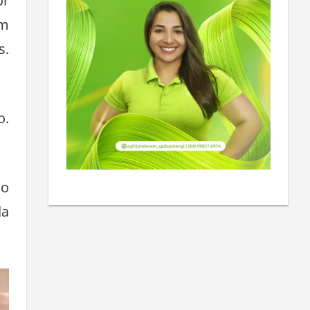
or
em
s.
o.
ao
da