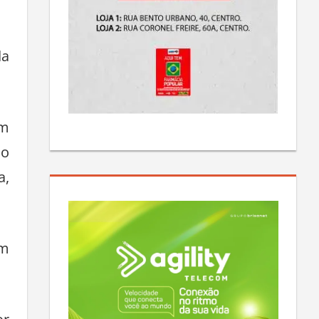
da
om
do
a,
em