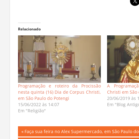
Relacionado
Programação e roteiro da Procissão
A Programaç
nesta quinta (16) Dia de Corpus Christi,
Christi em São
em São Paulo do Potengi
20/06/2019 às 
15/06/2022 às 14:07
Em "Blog Antig
Em "Religião"
Navegação
Previous
Faça sua feira no Alex Supermercado, em São Paulo do