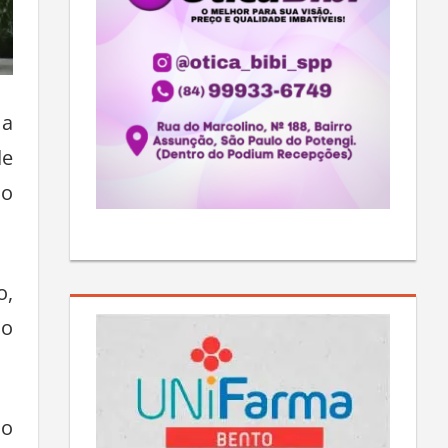
 a
de
do
o,
ão
do