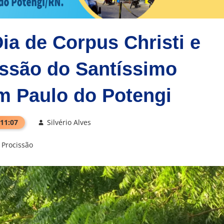
a de Corpus Christi e
issão do Santíssimo
m Paulo do Potengi
 11:07
Silvério Alves
Procissão