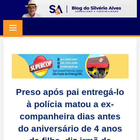
Skip
to
BLOG
Jornalismo
content
e
SILVERIO
Credibilidade
ALVES
Preso após pai entregá-lo
à polícia matou a ex-
companheira dias antes
do aniversário de 4 anos