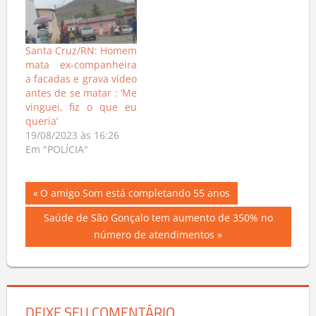
Santa Cruz/RN: Homem
mata ex-companheira
a facadas e grava vídeo
antes de se matar : ‘Me
vinguei, fiz o que eu
queria’
19/08/2023 às 16:26
Em "POLÍCIA"
Navegação
Previous
O amigo Som está completando 55 anos
Post:
de
Next
Saúde de São Gonçalo tem aumento de 350% no
Post:
número de atendimentos
Post
DEIXE SEU COMENTÁRIO