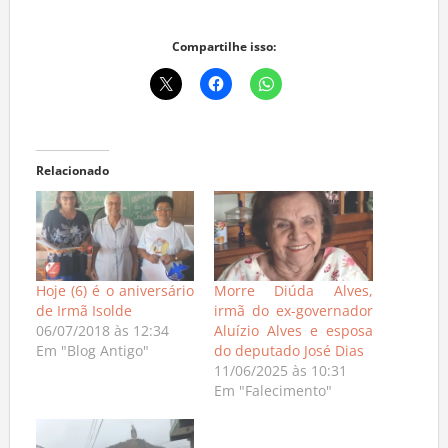
Compartilhe isso:
Relacionado
Hoje (6) é o aniversário
Morre Diúda Alves,
de Irmã Isolde
irmã do ex-governador
06/07/2018 às 12:34
Aluízio Alves e esposa
Em "Blog Antigo"
do deputado José Dias
11/06/2025 às 10:31
Em "Falecimento"