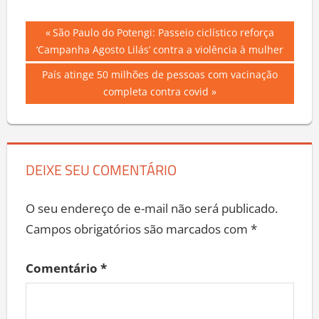
Navegação
Previous
São Paulo do Potengi: Passeio ciclístico reforça
Post:
‘Campanha Agosto Lilás’ contra a violência à mulher
de
Next
País atinge 50 milhões de pessoas com vacinação
Post
Post:
completa contra covid
DEIXE SEU COMENTÁRIO
O seu endereço de e-mail não será publicado.
Campos obrigatórios são marcados com
*
Comentário
*