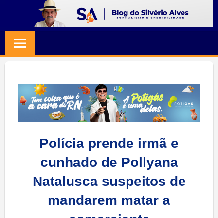
Skip
to
BLOG
Jornalismo
content
e
SILVERIO
Credibilidade
ALVES
Polícia prende irmã e
cunhado de Pollyana
Natalusca suspeitos de
mandarem matar a