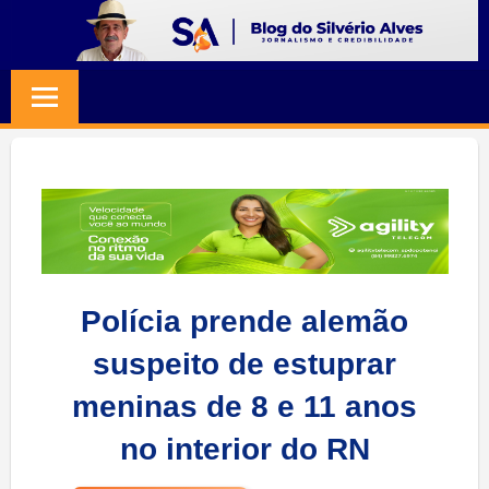
Skip
to
BLOG
Jornalismo
content
e
SILVERIO
Credibilidade
ALVES
Polícia prende alemão
suspeito de estuprar
meninas de 8 e 11 anos
no interior do RN