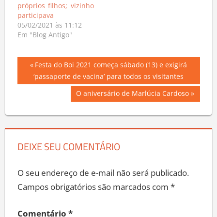
próprios filhos; vizinho
participava
05/02/2021 às 11:12
Em "Blog Antigo"
Navegação
Previous
Festa do Boi 2021 começa sábado (13) e exigirá
Post:
‘passaporte de vacina’ para todos os visitantes
de
Next
O aniversário de Marlúcia Cardoso
Post
Post:
DEIXE SEU COMENTÁRIO
O seu endereço de e-mail não será publicado.
Campos obrigatórios são marcados com
*
Comentário
*