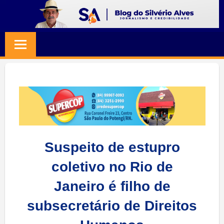
Skip
to
BLOG
Jornalismo
content
e
SILVERIO
Credibilidade
ALVES
Suspeito de estupro
coletivo no Rio de
Janeiro é filho de
subsecretário de Direitos