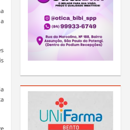
ha
 a
es
is
ia
ta