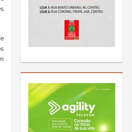
ve
es
de
os
om