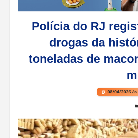
Polícia do RJ regi
drogas da histó
toneladas de macon
m
08/04/2026 às
Deixe um comentário