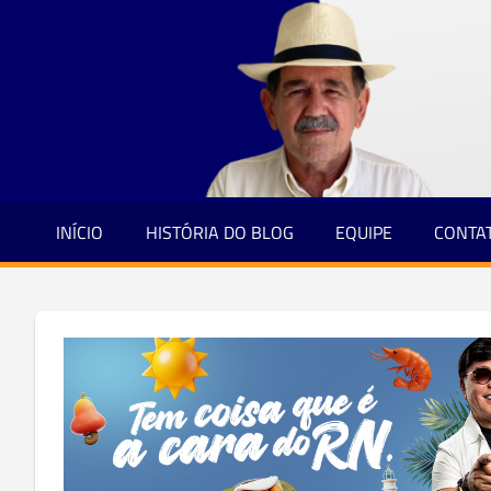
Jornalismo
Skip
e
to
Credibilidade
content
INÍCIO
HISTÓRIA DO BLOG
EQUIPE
CONTA