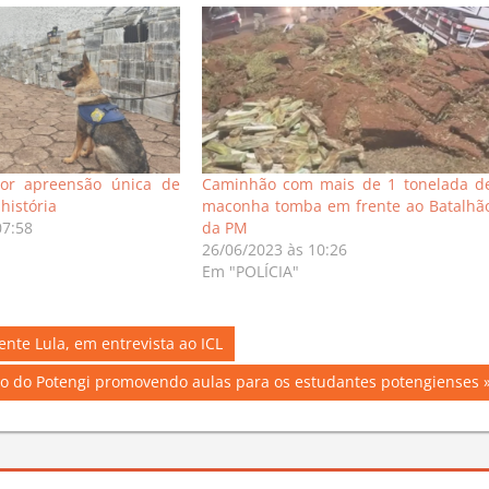
or apreensão única de
Caminhão com mais de 1 tonelada d
história
maconha tomba em frente ao Batalhã
07:58
da PM
26/06/2023 às 10:26
Em "POLÍCIA"
ente Lula, em entrevista ao ICL
lo do Potengi promovendo aulas para os estudantes potengienses