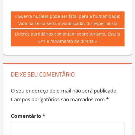
Navegação
Previous
Guerra nuclear pode ser fatal para a humanidade:
Post:
‘Vida na Terra seria inviabilizada’, diz especialista
de
Next
Líderes partidários comentam sobre turismo, Escala
Post
Post:
6×1 e movimento de direita
DEIXE SEU COMENTÁRIO
O seu endereço de e-mail não será publicado.
Campos obrigatórios são marcados com
*
Comentário
*