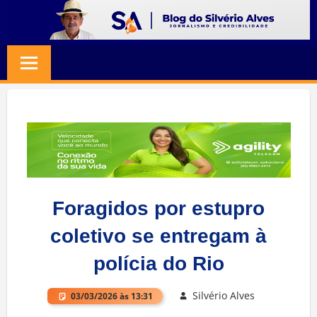
Skip
to
BLOG
Jornalismo
content
e
SILVERIO
Credibilidade
ALVES
Foragidos por estupro
coletivo se entregam à
polícia do Rio
Silvério Alves
03/03/2026 às 13:31