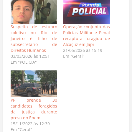
Suspeito de estupro
Operação conjunta das
coletivo no Rio de
Polícias Militar e Penal
Janeiro é filho de
recaptura foragido de
subsecretário de
Alcaçuz em Japi
Direitos Humanos
21/05/2026 às 15:19
03/03/2026 às 12:51
Em "Geral"
Em "POLÍCIA"
PF prende 30
candidatos foragidos
da Justiça durante
prova do Enem
15/11/2022 às 12:39
Em "Geral"