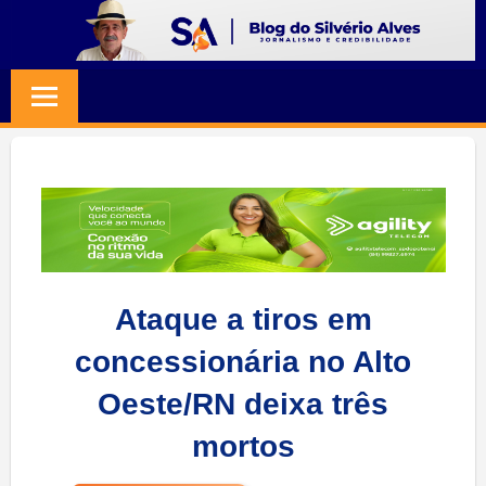
Skip
to
BLOG
Jornalismo
content
e
SILVERIO
Credibilidade
ALVES
Ataque a tiros em
concessionária no Alto
Oeste/RN deixa três
mortos