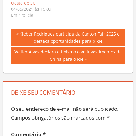
Oeste de SC
04/05/2021 às 16:09
Em "Policial"
Navegação
Previous
Kleber Rodrigues participa da Canton Fair 2025 e
Post:
destaca oportunidades para o RN
de
Next
Walter Alves declara otimismo com investimentos da
Post
Post:
China para o RN
DEIXE SEU COMENTÁRIO
O seu endereço de e-mail não será publicado.
Campos obrigatórios são marcados com
*
Comentário
*