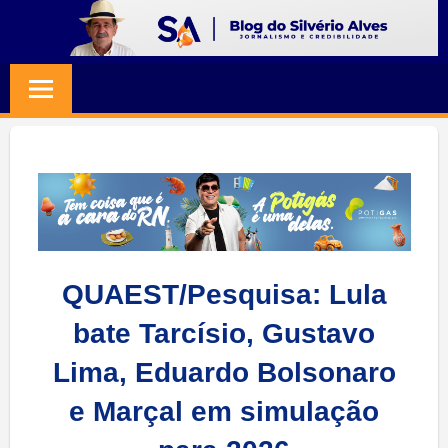
Skip
to
BLOG
Jornalismo
content
e
SILVERIO
Credibilidade
ALVES
QUAEST/Pesquisa: Lula
bate Tarcísio, Gustavo
Lima, Eduardo Bolsonaro
e Marçal em simulação