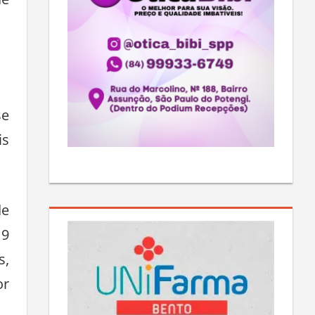
se
is
de
19
s,
or