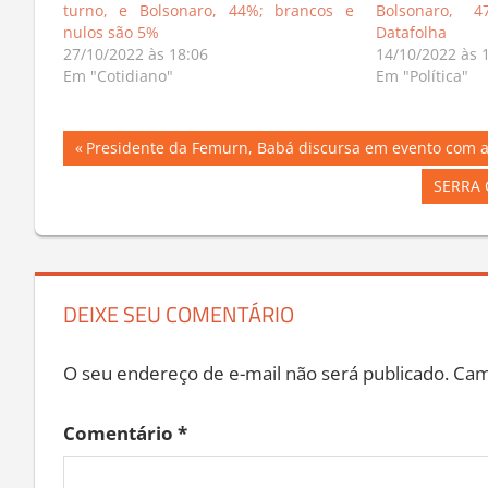
turno, e Bolsonaro, 44%; brancos e
Bolsonaro, 
nulos são 5%
Datafolha
27/10/2022 às 18:06
14/10/2022 às 
Em "Cotidiano"
Em "Política"
Navegação
Previous
Presidente da Femurn, Babá discursa em evento com a
Post:
de
Next
SERRA C
Post:
Post
DEIXE SEU COMENTÁRIO
O seu endereço de e-mail não será publicado.
Cam
Comentário
*