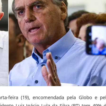
rta-feira (19), encomendada pela Globo e pe
idente Luiz Inácio Lula da Silva (PT) tem 49% 