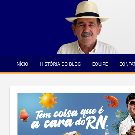
Jornalismo
Skip
e
to
Credibilidade
content
INÍCIO
HISTÓRIA DO BLOG
EQUIPE
CONTA