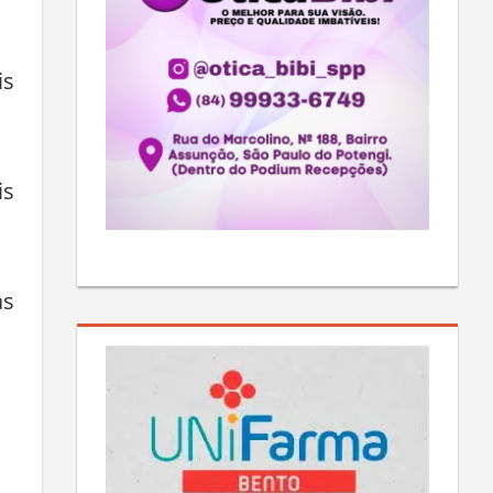
is
is
as