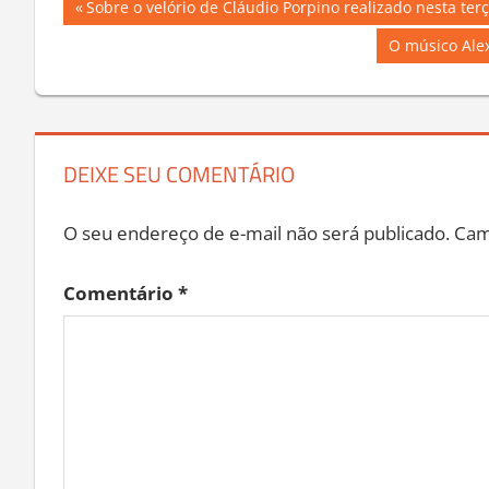
Navegação
Previous
Sobre o velório de Cláudio Porpino realizado nesta terç
Post:
de
Next
O músico Ale
Post:
Post
DEIXE SEU COMENTÁRIO
O seu endereço de e-mail não será publicado.
Cam
Comentário
*