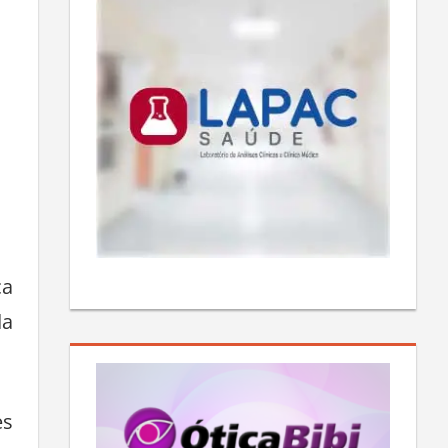
ca
da
es