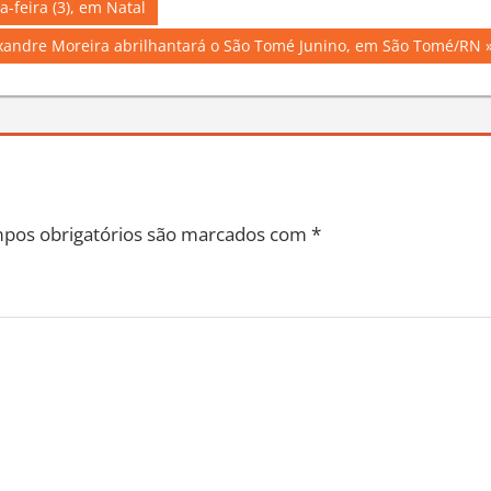
a-feira (3), em Natal
xandre Moreira abrilhantará o São Tomé Junino, em São Tomé/RN
pos obrigatórios são marcados com
*