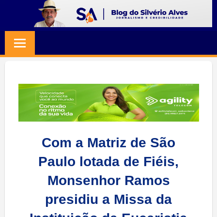
Skip
to
BLOG
Jornalismo
content
e
SILVERIO
Credibilidade
ALVES
Com a Matriz de São
Paulo lotada de Fiéis,
Monsenhor Ramos
presidiu a Missa da