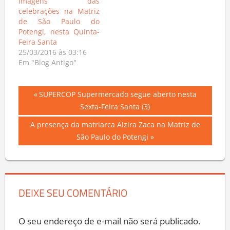
Imagens das
celebrações na Matriz
de São Paulo do
Potengi, nesta Quinta-
Feira Santa
25/03/2016 às 03:16
Em "Blog Antigo"
Navegação
Previous
SUPERCOP Supermercado segue aberto nesta
Post:
Sexta-Feira Santa (3)
de
Next
A presença da matriarca Alzira Zaca na Matriz de
Post
Post:
São Paulo do Potengi
DEIXE SEU COMENTÁRIO
O seu endereço de e-mail não será publicado.